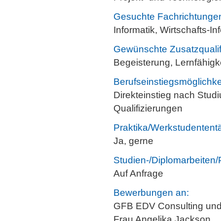
Gesuchte Fachrichtunge
Informatik, Wirtschafts-I
Gewünschte Zusatzqualif
Begeisterung, Lernfähigkei
Berufseinstiegsmöglichke
Direkteinstieg nach Stud
Qualifizierungen
Praktika/Werkstudententä
Ja, gerne
Studien-/Diplomarbeiten/
Auf Anfrage
Bewerbungen an:
GFB EDV Consulting un
Frau Angelika Jackson