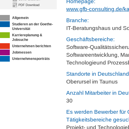
Homepage:
PDF Download
www.gfb-consulting.de/kar
Allgemein
Branche:
Studieren an der Goethe-
IT-Beratungshaus und Sof
Universität
Karriereplanung &
Geschäftsbereiche:
Jobsuche
Unternehmen berichten
Software-Qualitätssicher
Jobmessen
Softwareentwicklung, M
Unternehmensporträts
Technologieund Prozess
Standorte in Deutschland
Oberursel im Taunus
Anzahl Mitarbeiter in Deu
30
Es werden Bewerber für 
Tätigkeitsbereiche gesuc
Projekt- und Technologi