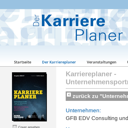
Startseite
Der Karriereplaner
Veranstaltungen
Karriereplaner
-
Unternehmensport
zurück zu "Unterneh
Unternehmen:
GFB EDV Consulting un
Cover ansehen