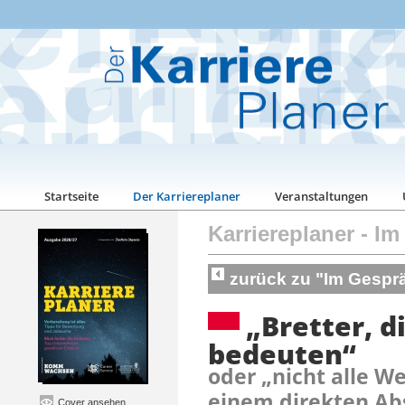
Startseite
Der Karriereplaner
Veranstaltungen
Karriereplaner
-
Im
zurück zu "Im Gespr
„Bretter, d
bedeuten“
oder „nicht alle W
einem direkten Ab
Cover ansehen