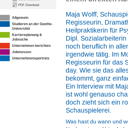
PDF Download
Maja Wolff, Schauspie
Allgemein
Regisseurin, Dramat
Studieren an der Goethe-
Universität
Heilpraktikerin für P
Karriereplanung &
Dipl. Sozialarbeiterin
Jobsuche
noch beruflich in all
Unternehmen berichten
Jobmessen
irgendwie tätig. Im M
Unternehmensporträts
Regisseurin für das 
day. Wie sie das alle
bekommt, ganz einfac
Ein Interview mit Maj
ist wohl genauso ch
doch zieht sich ein r
Schauspielerei.
Was hast du wann und wo