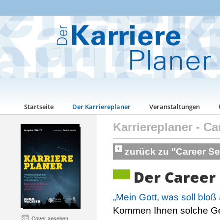
Startseite
Der Karriereplaner
Veranstaltungen
Karriereplaner
-
Ca
zurück zu "Career Se
Der Career 
„Mein Gott, was soll bloß
Kommen Ihnen solche G
Cover ansehen