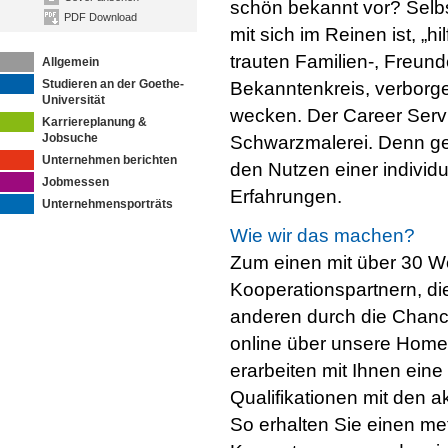
schön bekannt vor? Sel
PDF Download
mit sich im Reinen ist, „h
trauten Familien-, Freund
Allgemein
Studieren an der Goethe-
Bekanntenkreis, verborg
Universität
wecken. Der Career Serv
Karriereplanung &
Jobsuche
Schwarzmalerei. Denn ge
Unternehmen berichten
den Nutzen einer individ
Jobmessen
Erfahrungen.
Unternehmensporträts
Wie wir das machen?
Zum einen mit über 30 Wo
Kooperationspartnern, di
anderen durch die Chance 
online über unsere Hom
erarbeiten mit Ihnen ein
Qualifikationen mit den 
So erhalten Sie einen me