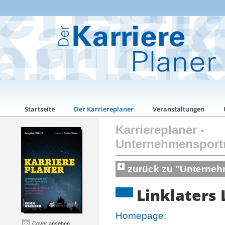
Startseite
Der Karriereplaner
Veranstaltungen
Karriereplaner
-
Unternehmensport
zurück zu "Unterneh
Linklaters 
Homepage:
Cover ansehen