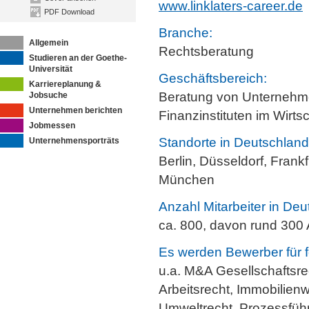
www.linklaters-career.de
PDF Download
Branche:
Allgemein
Rechtsberatung
Studieren an der Goethe-
Universität
Geschäftsbereich:
Karriereplanung &
Beratung von Unternehm
Jobsuche
Unternehmen berichten
Finanzinstituten im Wirts
Jobmessen
Standorte in Deutschland
Unternehmensporträts
Berlin, Düsseldorf, Frank
München
Anzahl Mitarbeiter in Deu
ca. 800, davon rund 300
Es werden Bewerber für f
u.a. M&A Gesellschaftsre
Arbeitsrecht, Immobilienwi
Umweltrecht, Prozessfüh