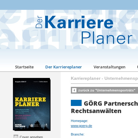
Startseite
Der Karriereplaner
Veranstaltungen
Karriereplaner
-
Unternehmenspo
zurück zu "Unternehmensporträts"
GÖRG Partnersch
Rechtsanwälten
Homepage
:
www.goerg.de
Branche:
Cover ansehen