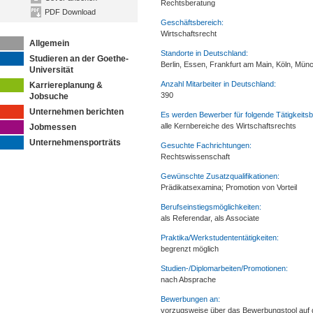
Rechtsberatung
PDF Download
Geschäftsbereich:
Wirtschaftsrecht
Allgemein
Standorte in Deutschland:
Studieren an der Goethe-
Berlin, Essen, Frankfurt am Main, Köln, M
Universität
Anzahl Mitarbeiter in Deutschland:
Karriereplanung &
390
Jobsuche
Unternehmen berichten
Es werden Bewerber für folgende Tätigkeitsb
alle Kernbereiche des Wirtschaftsrechts
Jobmessen
Unternehmensporträts
Gesuchte Fachrichtungen:
Rechtswissenschaft
Gewünschte Zusatzqualifikationen:
Prädikatsexamina; Promotion von Vorteil
Berufseinstiegsmöglichkeiten:
als Referendar, als Associate
Praktika/Werkstudententätigkeiten:
begrenzt möglich
Studien-/Diplomarbeiten/Promotionen:
nach Absprache
Bewerbungen an:
vorzugsweise über das Bewerbungstool auf d