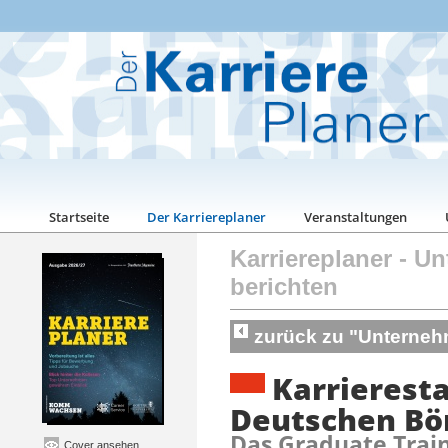
Startseite
Der Karriereplaner
Veranstaltungen
Karriereplaner
-
Un
berichten
zurück zu "Unterneh
Karrieresta
Deutschen Bö
Das Graduate Tra
Cover ansehen