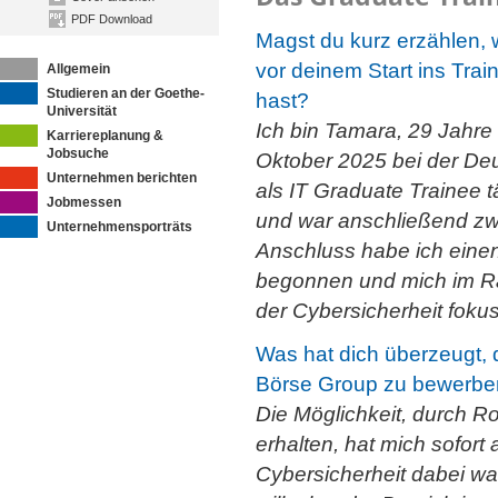
PDF Download
Magst du kurz erzählen, 
vor deinem Start ins Tr
Allgemein
Studieren an der Goethe-
hast?
Universität
Ich bin Tamara, 29 Jahre a
Karriereplanung &
Jobsuche
Oktober 2025 bei der De
Unternehmen berichten
als IT Graduate Trainee t
Jobmessen
und war anschließend zwe
Unternehmensporträts
Anschluss habe ich einen
begonnen und mich im Ra
der Cybersicherheit fokus
Was hat dich überzeugt,
Börse Group zu bewerb
Die Möglichkeit, durch R
erhalten, hat mich sofort
Cybersicherheit dabei war