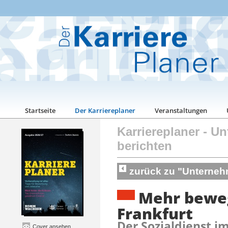
Startseite
Der Karriereplaner
Veranstaltungen
Karriereplaner
-
Un
berichten
zurück zu "Unterneh
Mehr beweg
Frankfurt
Der Sozialdienst i
Cover ansehen