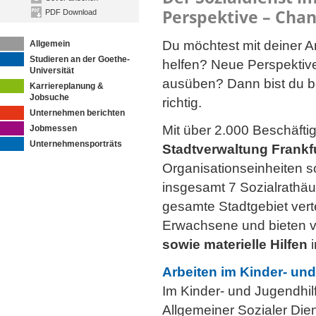
Perspektive – Chan
PDF Download
Du möchtest mit deiner A
Allgemein
Studieren an der Goethe-
helfen? Neue Perspektiv
Universität
ausüben? Dann bist du b
Karriereplanung &
Jobsuche
richtig.
Unternehmen berichten
Mit über 2.000 Beschäfti
Jobmessen
Unternehmensporträts
Stadtverwaltung Frankf
Organisationseinheiten s
insgesamt 7 Sozialrathä
gesamte Stadtgebiet verte
Erwachsene und bieten v
sowie materielle Hilfen
i
Arbeiten im Kinder- und
Im Kinder- und Jugendhil
Allgemeiner Sozialer Die