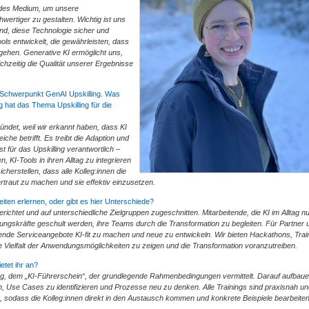
dendes Medium, um unsere
hwertiger zu gestalten. Wichtig ist uns
ind, diese Technologie sicher und
ools entwickelt, die gewährleisten, dass
gehen. Generative KI ermöglicht uns,
ichzeitig die Qualität unserer Ergebnisse
em Schwerpunkt GenAI Upskilling. Was
 hat das Thema Upskilling für die
ündet, weil wir erkannt haben, dass KI
iche betrifft. Es treibt die Adaption und
 für das Upskilling verantwortlich –
, KI-Tools in ihren Alltag zu integrieren
herstellen, dass alle Kolleg:innen die
ertraut zu machen und sie effektiv einzusetzen.
iten erlernen, oder gibt es hier Unterschiede?
ichtet und auf unterschiedliche Zielgruppen zugeschnitten. Mitarbeitende, die KI im Alltag n
ungskräfte geschult werden, ihre Teams durch die Transformation zu begleiten. Für Partner 
ende Serviceangebote KI-fit zu machen und neue zu entwickeln. Wir bieten Hackathons, Trai
e Vielfalt der Anwendungsmöglichkeiten zu zeigen und die Transformation voranzutreiben.
etet ihr an?
ng, dem „KI-Führerschein“, der grundlegende Rahmenbedingungen vermittelt. Darauf aufbau
n, Use Cases zu identifizieren und Prozesse neu zu denken. Alle Trainings sind praxisnah un
, sodass die Kolleg:innen direkt in den Austausch kommen und konkrete Beispiele bearbeite