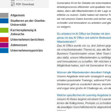
Generative KI ist für Deloitte ein entschei
PDF Download
Arbeitsprozesse effizienter und qualitativ hoc
dabei, dass alle Mitarbeitenden in der Lage s
effektiv zu nutzen. Dafür haben wir interne T
Allgemein
wir mit unseren Daten korrekt und sicher um
Studieren an der Goethe-
schneller und innovativer zu arbeiten und gle
Universität
zu steigern.
Karriereplanung &
Du arbeitest im AI Office bei Deloitte mit d
Jobsuche
genau ist das AI Office und welche Bedeutung
Unternehmen berichten
Mitarbeitenden?
Jobmessen
Das AI Office wurde vor ca. drei Jahren gegr
ein crossfunktionales Thema ist, das alle Bere
Unternehmensporträts
Business-Transformation voran. Mein Team ist
also dafür, unsere Mitarbeitenden zu befähigen
und Innovationen zu schaffen. Wir möchten sic
Möglichkeit haben, sich mit Generativer KI v
Müssen alle Mitarbeitenden dieselben Fähigke
Unsere Angebote sind sehr strategisch ausger
erhalten praxisnahe Trainings, während Führ
Direktoren geht es zusätzlich darum, besteh
und sogar eine große AI Challenge an, um di
Welche spezifischen AI-Learning-Angebote bi
Unsere KI-Reise beginnt mit einem E-Learni
lernen die Kolleg:innen, Prompts zu schreibe
die jeweiligen Geschäftsbereiche abgestimmt