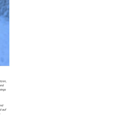
utzen,
und
nings
end
d auf
n