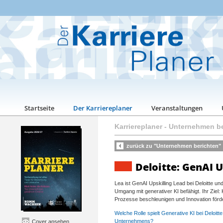
Startseite
Der Karriereplaner
Veranstaltungen
Karriereplaner
-
Unternehmen be
zurück zu "Unternehmen berichten"
Deloitte: GenAI U
Lea ist GenAI Upskilling Lead bei Deloitte und
Umgang mit generativer KI befähigt. Ihr Ziel: K
Prozesse beschleunigen und Innovation förd
Welche Rolle spielt Generative KI bei Deloitte
Unternehmens?
Cover ansehen