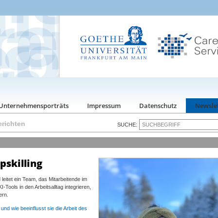
Unternehmensporträts
Impressum
Datenschutz
Newsle
richten
SUCHE:
pskilling
 leitet ein Team, das Mitarbeitende im
I-Tools in den Arbeitsalltag integrieren,
ern.
 und wie beeinflusst sie die Arbeit des