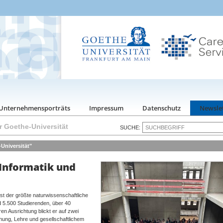
Unternehmensporträts
Impressum
Datenschutz
Newsle
r Goethe-Universität
SUCHE:
Universität"
 Informatik und
st der größte naturwissenschaftliche
d 5.500 Studierenden, über 40
ren Ausrichtung blickt er auf zwei
ung, Lehre und gesellschaftlichem