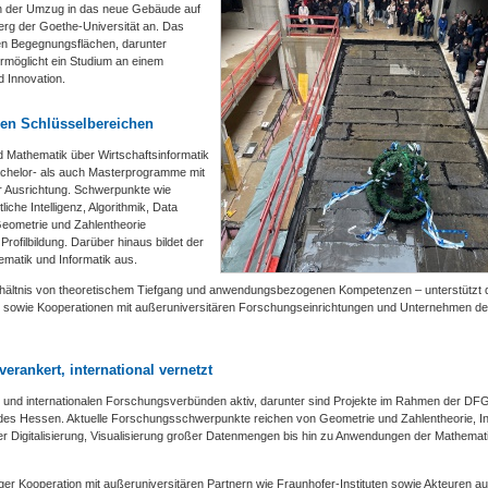
ch der Umzug in das neue Gebäude auf
rg der Goethe-Universität an. Das
en Begegnungsflächen, darunter
ermöglicht ein Studium an einem
d Innovation.
alen Schlüsselbereichen
d Mathematik über Wirtschaftsinformatik
Bachelor- als auch Masterprogramme mit
er Ausrichtung. Schwerpunkte wie
che Intelligenz, Algorithmik, Data
eometrie und Zahlentheorie
rofilbildung. Darüber hinaus bildet der
matik und Informatik aus.
ältnis von theoretischem Tiefgang und anwendungsbezogenen Kompetenzen – unterstützt 
en sowie Kooperationen mit außeruniversitären Forschungseinrichtungen und Unternehmen de
erankert, international vernetzt
en und internationalen Forschungsverbünden aktiv, darunter sind Projekte im Rahmen der DF
es Hessen. Aktuelle Forschungsschwerpunkte reichen von Geometrie und Zahlentheorie, In
n der Digitalisierung, Visualisierung großer Datenmengen bis hin zu Anwendungen der Mathemati
nger Kooperation mit außeruniversitären Partnern wie Fraunhofer-Instituten sowie Akteuren a