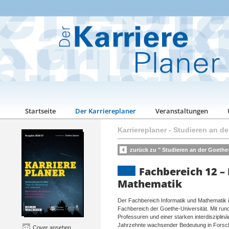
Startseite
Der Karriereplaner
Veranstaltungen
Karriereplaner
-
Studieren an de
zurück zu " Studieren an der Goethe-
Fachbereich 12 –
Mathematik
Der Fachbereich Informatik und Mathematik i
Fachbereich der Goethe-Universität. Mit run
Professuren und einer starken interdisziplinä
Jahrzehnte wachsender Bedeutung in Forsch
Cover ansehen