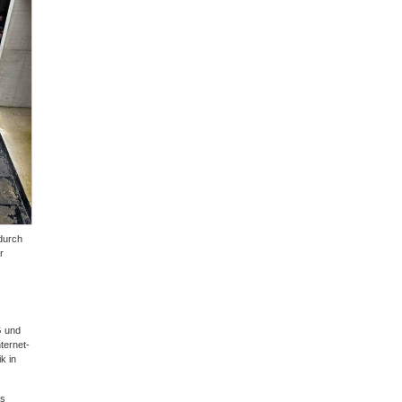
durch
r
G und
ternet-
k in
us