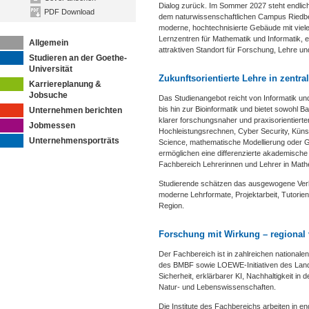
Dialog zurück. Im Sommer 2027 steht endli
PDF Download
dem naturwissenschaftlichen Campus Riedbe
moderne, hochtechnisierte Gebäude mit viel
Lernzentren für Mathematik und Informatik, 
Allgemein
attraktiven Standort für Forschung, Lehre un
Studieren an der Goethe-
Universität
Zukunftsorientierte Lehre in zentr
Karriereplanung &
Jobsuche
Das Studienangebot reicht von Informatik un
bis hin zur Bioinformatik und bietet sowohl 
Unternehmen berichten
klarer forschungsnaher und praxisorientiert
Jobmessen
Hochleistungsrechnen, Cyber Security, Künstli
Unternehmensporträts
Science, mathematische Modellierung oder G
ermöglichen eine differenzierte akademische P
Fachbereich Lehrerinnen und Lehrer in Mathe
Studierende schätzen das ausgewogene Verh
moderne Lehrformate, Projektarbeit, Tutori
Region.
Fors
chung mit Wirkung – regional v
Der Fachbereich ist in zahlreichen national
des BMBF sowie LOEWE-Initiativen des Land
Sicherheit, erklärbarer KI, Nachhaltigkeit i
Natur- und Lebenswissenschaften.
Die Institute des Fachbereichs arbeiten in e