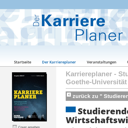
Startseite
Der Karriereplaner
Veranstaltungen
Karriereplaner
-
St
Goethe-Universität
zurück zu " Studiere
Studierend
Wirtschaftsw
Cover ansehen