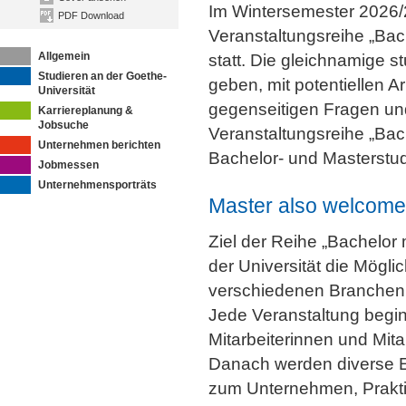
Im Wintersemester 2026/2
PDF Download
Veranstaltungsreihe „Ba
Allgemein
statt. Die gleichnamige st
Studieren an der Goethe-
geben, mit potentiellen 
Universität
gegenseitigen Fragen un
Karriereplanung &
Jobsuche
Veranstaltungsreihe „Bac
Unternehmen berichten
Bachelor- und Masterstu
Jobmessen
Unternehmensporträts
Master also welcome
Ziel der Reihe „Bachelor 
der Universität die Mögli
verschiedenen Branchen,
Jede Veranstaltung begin
Mitarbeiterinnen und Mit
Danach werden diverse E
zum Unternehmen, Prakti