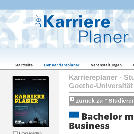
Startseite
Der Karriereplaner
Veranstaltungen
Karriereplaner
-
St
Goethe-Universität
zurück zu " Studiere
Bachelor m
Business
Cover ansehen