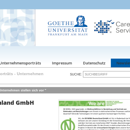
Unternehmensporträts
Impressum
Datenschutz
Newsle
rträts
-
Unternehmen
SUCHE:
nternehmen stellen sich vor "
hland GmbH