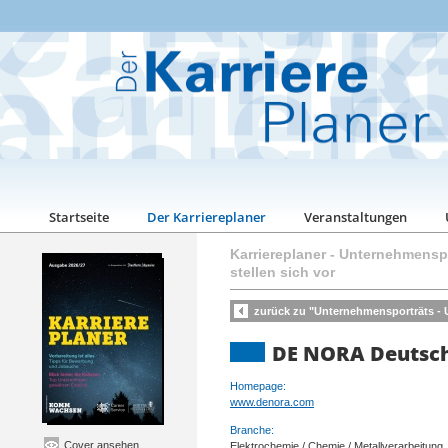
Startseite
Der Karriereplaner
Veranstaltungen
Karriereplaner
-
Unternehmenspo
stellen sich vor
zurück zu "Unternehmensporträts - U
DE NORA Deutsc
Homepage:
www.denora.com
Branche:
Cover ansehen
Elektrochemie / Chemie / Metallverarbeitung