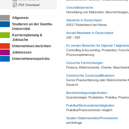
PDF Download
Geschäftsbereiche:
Herstellung von Elektroden, Beschichtungen
Allgemein
Standorte in Deutschland:
Studieren an der Goethe-
63517 Rodenbach bei Hanau
Universität
Anzahl Mitarbeiter in Deutschland:
Karriereplanung &
249 – 500
Jobsuche
Es werden Bewerber für folgende Tätigkeitsb
Unternehmen berichten
Controlling & Accounting, Produktion, Forsch
Jobmessen
Prozessoptimierung
Unternehmensporträts
Gesuchte Fachrichtungen:
Finance, Elektrochemie, Chemie, Maschinen
Gewünschte Zusatzqualifikationen:
Gerne Praxiserfahrung oder Elektrochemie-Ke
Deutsch
Berufseinstiegsmöglichkeiten:
Quereinsteiger, Produktion, Praktika, Praxi
Praktika/Werkstudententätigkeiten:
Praktika/Praxissemester möglich
Studien-/Diplomarbeiten/Promotionen:
auf Anfrage