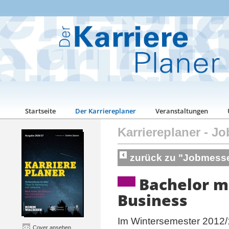
Startseite
Der Karriereplaner
Veranstaltungen
Karriereplaner
-
Jo
zurück zu "Jobmess
Bachelor m
Business
Im Wintersemester 2012/1
Cover ansehen