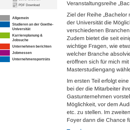
Veranstaltungsreihe „Bac
PDF Download
Ziel der Reihe „Bachelor 
Allgemein
der Universität die Mögli
Studieren an der Goethe-
Universität
verschiedenen Branchen,
Karriereplanung &
Zudem bietet die seit ein
Jobsuche
wichtige Fragen, wie etw
Unternehmen berichten
Jobmessen
welcher Branche absolvie
Unternehmensporträts
eröffnen sich für mich m
Masterstudiengang wähl
Im ersten Teil erfolgt e
bei der die Mitarbeiter 
Gastunternehmen vorstell
Möglichkeit, vor dem Aud
etc. zu stellen. Im zweit
Foyer dann die Chance f