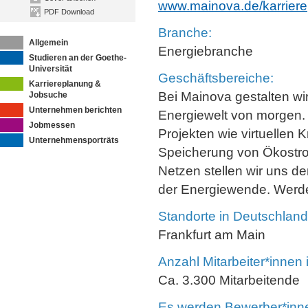
www.mainova.de/karriere
PDF Download
Branche:
Allgemein
Energiebranche
Studieren an der Goethe-
Universität
Geschäftsbereiche:
Karriereplanung &
Bei Mainova gestalten w
Jobsuche
Unternehmen berichten
Energiewelt von morgen. 
Jobmessen
Projekten wie virtuellen 
Unternehmensporträts
Speicherung von Ökostro
Netzen stellen wir uns 
der Energiewende. Werde
Standorte in Deutschland
Frankfurt am Main
Anzahl Mitarbeiter*innen
Ca. 3.300 Mitarbeitende
Es werden Bewerber*innen