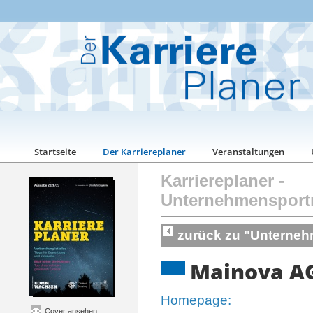
Startseite
Der Karriereplaner
Veranstaltungen
Karriereplaner
-
Unternehmensport
zurück zu "Unterneh
Mainova A
Homepage:
Cover ansehen