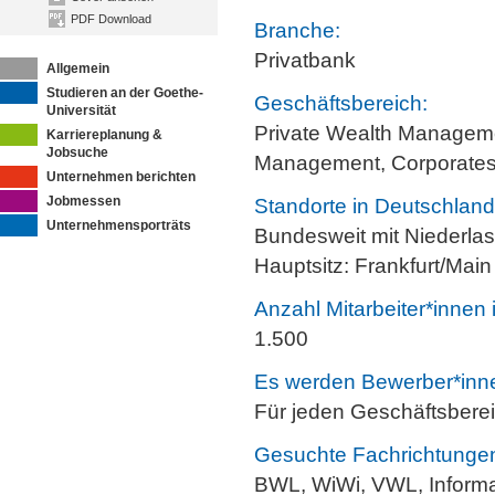
PDF Download
Branche:
Privatbank
Allgemein
Studieren an der Goethe-
Geschäftsbereich:
Universität
Private Wealth Manageme
Karriereplanung &
Jobsuche
Management, Corporates
Unternehmen berichten
Jobmessen
Standorte in Deutschland
Unternehmensporträts
Bundesweit mit Niederlas
Hauptsitz: Frankfurt/Main
Anzahl Mitarbeiter*innen
1.500
Es werden Bewerber*innen
Für jeden Geschäftsbere
Gesuchte Fachrichtunge
BWL, WiWi, VWL, Informa