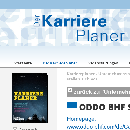
Startseite
Der Karriereplaner
Veranstaltungen
Karriereplaner
-
Unternehmenspo
stellen sich vor
zurück zu "Unternehm
ODDO BHF 
Homepage:
www.oddo-bhf.com/de/Car
Cover ansehen