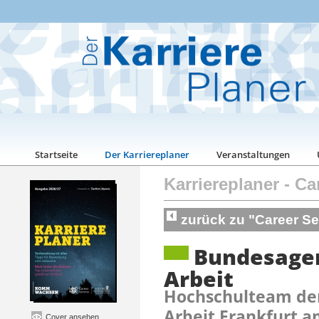
Startseite
Der Karriereplaner
Veranstaltungen
Karriereplaner
-
Ca
zurück zu "Career Se
Bundesagen
Arbeit
Hochschulteam der
Arbeit Frankfurt 
Cover ansehen