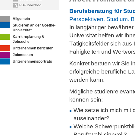
PDF Download
Berufsberatung für Stu
Perspektiven. Studium. B
Allgemein
Studieren an der Goethe-
In langjähriger bewährte
Universität
Universität helfen wir Ih
Karriereplanung &
Jobsuche
Tätigkeitsfelder sich au
Unternehmen berichten
Fähigkeiten und Wertvor
Jobmessen
Unternehmensporträts
Konkret beraten wir Sie i
erfolgreiche berufliche 
werden kann.
Mögliche studienrelevant
können sein:
Wie setze ich mich mit 
auseinander?
Welche Schwerpunktbild
Berufswahl sinnvoll?