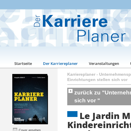
Startseite
Der Karriereplaner
Veranstaltungen
Karriereplaner
-
Unternehmenspo
Einrichtungen stellen sich vor
zurück zu "Unterneh
sich vor "
Le Jardin M
Kindereinric
Cover ansehen