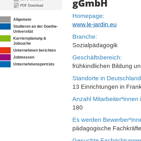
gGmbH
PDF Download
Homepage:
Allgemein
www.le-jardin.eu
Studieren an der Goethe-
Universität
Branche:
Karriereplanung &
Jobsuche
Sozialpädagogik
Unternehmen berichten
Geschäftsbereich:
Jobmessen
Unternehmensporträts
frühkindlichen Bildung u
Standorte in Deutschland
13 Einrichtungen in Frank
Anzahl Mitarbeiter*innen
180
Es werden Bewerber*innen
pädagogische Fachkräfte,
Gesuchte Fachrichtunge