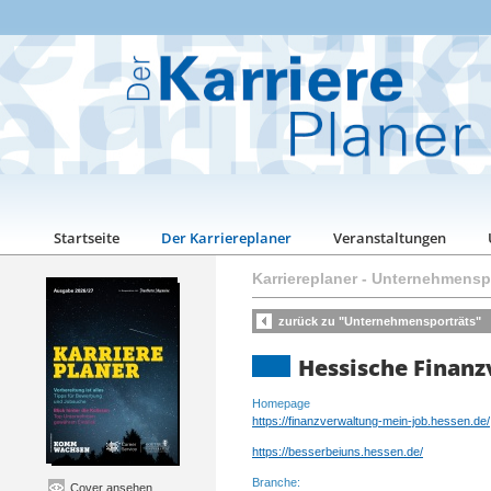
Startseite
Der Karriereplaner
Veranstaltungen
Karriereplaner
-
Unternehmenspo
zurück zu "Unternehmensporträts"
Hessische Finan
Homepage
https://finanzverwaltung-mein-job.hessen.de/
https://besserbeiuns.hessen.de/
Branche:
Cover ansehen