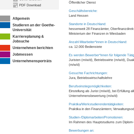
Öffentlicher Dienst
PDF Download
Geschäftsbereiche:
Land Hessen
Allgemein
Standorte in Deutschland:
Studieren an der Goethe-
hessenweit 28 Finanzämter, Oberfinanzdirek
Universität
Ministerium der Finanzen in Wiesbaden
Karriereplanung &
Jobsuche
Anzahl Mitarbeiter*innen in Deutschland:
ca. 12.000 Bedienstete
Unternehmen berichten
Jobmessen
Es werden Bewerber*innen für folgende Tätig
Juristen (m/w/d), Betriebswirte (m/w/d), Du
Unternehmensporträts
(m/w/d)
Gesuchte Fachrichtungen:
Jura, Betriebswirtschaftslehre
Berufseinstiegsmöglichkeiten:
Einstellung als Jurist (m/w/d), bei Erfüllun
Unternehmensbewertung (m/w/d)
Praktika/Werkstudierendentätigkeiten:
Praktika in den Finanzämtern; Verwaltungsod
Studien-/Diplomarbeiten/Promotionen:
Im Rahmen des Hauptstudiums zum Diplom-Fin
Bewerbungen an: