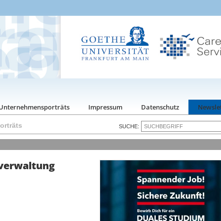
Unternehmensporträts
Impressum
Datenschutz
Newsle
rträts
SUCHE:
zverwaltung