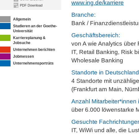
www.ing.de/karriere
PDF Download
Branche:
Allgemein
Bank / Finanzdienstleist
Studieren an der Goethe-
Universität
Geschäftsbereich:
Karriereplanung &
von A wie Analytics über
Jobsuche
Unternehmen berichten
IT, Retail Banking, Risk b
Jobmessen
Wholesale Banking
Unternehmensporträts
Standorte in Deutschland
4 Standorte mit unzählig
(Frankfurt am Main, Nürn
Anzahl Mitarbeiter*innen
über 6.000 löwenstarke M
Gesuchte Fachrichtunge
IT, WiWi und alle, die Lu