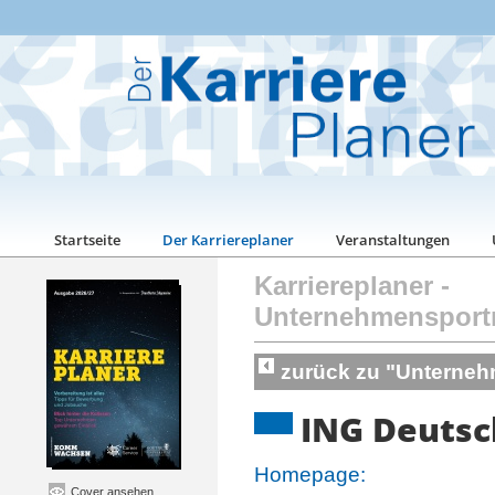
Startseite
Der Karriereplaner
Veranstaltungen
Karriereplaner
-
Unternehmensport
zurück zu "Unterneh
ING Deutsc
Homepage:
Cover ansehen