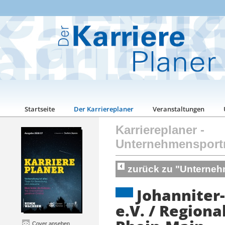
Startseite
Der Karriereplaner
Veranstaltungen
Karriereplaner
-
Unternehmensport
zurück zu "Unterneh
Johanniter-
e.V. / Region
Cover ansehen