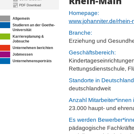
Rhein-Main
PDF Download
Homepage:
Allgemein
www.johanniter.de/rhein-
Studieren an der Goethe-
Universität
Branche:
Karriereplanung &
Erziehung und Gesundh
Jobsuche
Unternehmen berichten
Geschäftsbereich:
Jobmessen
Kindertageseinrichtungen
Unternehmensporträts
Rettungsdienstschule, Flü
Standorte in Deutschland
deutschlandweit
Anzahl Mitarbeiter*innen
23.000 haupt- und ehrena
Es werden Bewerber*innen
pädagogische Fachkräfte,