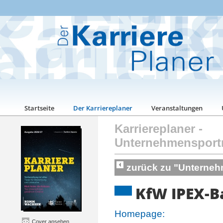
Startseite
Der Karriereplaner
Veranstaltungen
Karriereplaner
-
Unternehmensport
zurück zu "Unterneh
KfW IPEX-
Homepage:
Cover ansehen