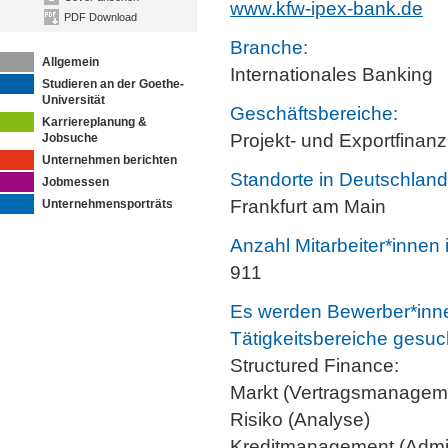
www.kfw-ipex-bank.de
PDF Download
Branche:
Allgemein
Internationales Banking
Studieren an der Goethe-
Universität
Geschäftsbereiche:
Karriereplanung &
Projekt- und Exportfinan
Jobsuche
Unternehmen berichten
Standorte in Deutschland
Jobmessen
Frankfurt am Main
Unternehmensporträts
Anzahl Mitarbeiter*innen
911
Es werden Bewerber*inne
Tätigkeitsbereiche gesuc
Structured Finance:
Markt (Vertragsmanagem
Risiko (Analyse)
Kreditmanagement (Admin