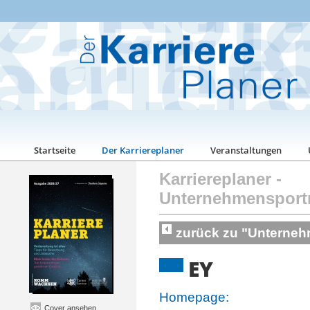
Startseite
Der Karriereplaner
Veranstaltungen
Karriereplaner
-
Unternehmensport
zurück zu "Unterneh
EY
Homepage:
Cover ansehen