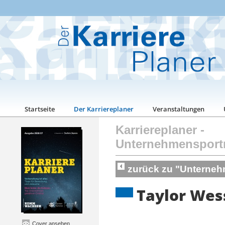
Startseite
Der Karriereplaner
Veranstaltungen
Karriereplaner
-
Unternehmensport
zurück zu "Unterneh
Taylor Wes
Cover ansehen