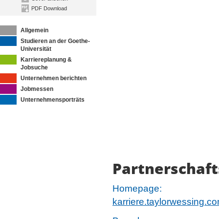
PDF Download
Allgemein
Studieren an der Goethe-
Universität
Karriereplanung &
Jobsuche
Unternehmen berichten
Jobmessen
Unternehmensporträts
Partnerschaft
Homepage:
karriere.taylorwessing.c