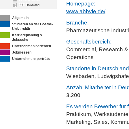
Homepage:
PDF Download
www.abbvie.de/
Allgemein
Branche:
Studieren an der Goethe-
Universität
Pharmazeutische Industr
Karriereplanung &
Jobsuche
Geschäftsbereich:
Unternehmen berichten
Commercial, Research &
Jobmessen
Operations
Unternehmensporträts
Standorte in Deutschland
Wiesbaden, Ludwigshafen
Anzahl Mitarbeiter in Deu
3.200
Es werden Bewerber für f
Praktikum, Werkstudenten
Marketing, Sales, Kommun