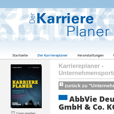
Startseite
Der Karriereplaner
Veranstaltungen
Karriereplaner
-
Unternehmensport
zurück zu "Unterneh
AbbVie Deu
GmbH & Co. K
Cover ansehen