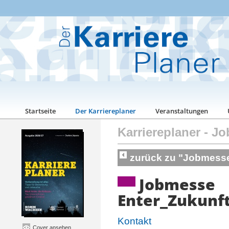
Startseite
Der Karriereplaner
Veranstaltungen
Karriereplaner
-
Jo
zurück zu "Jobmess
Jobmesse
Enter_Zukunf
Kontakt
Cover ansehen