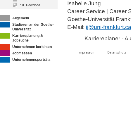
Isabelle Jung
PDF Download
Career Service | Career 
Allgemein
Goethe-Universität Frankf
Studieren an der Goethe-
E-Mail:
ij@uni-frankfurt.
Universität
Karriereplanung &
Karriereplaner - 
Jobsuche
Unternehmen berichten
Impressum
Datenschutz
Jobmessen
Unternehmensporträts