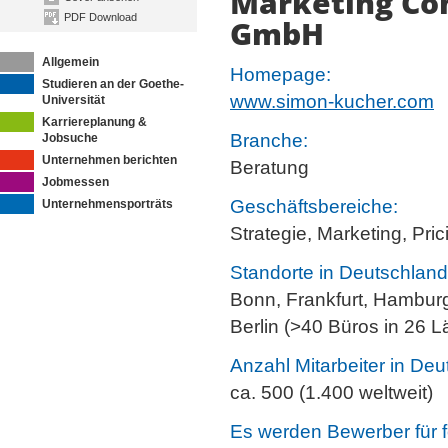
Marketing Co
PDF Download
GmbH
Allgemein
Homepage:
Studieren an der Goethe-
www.simon-kucher.com
Universität
Karriereplanung &
Branche:
Jobsuche
Unternehmen berichten
Beratung
Jobmessen
Geschäftsbereiche:
Unternehmensporträts
Strategie, Marketing, Pric
Standorte in Deutschland
Bonn, Frankfurt, Hambur
Berlin (>40 Büros in 26 L
Anzahl Mitarbeiter in Deu
ca. 500 (1.400 weltweit)
Es werden Bewerber für f