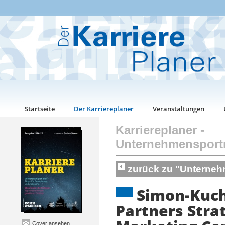
Startseite
Der Karriereplaner
Veranstaltungen
Karriereplaner
-
Unternehmensport
zurück zu "Unterneh
Simon-Kuc
Partners Stra
Cover ansehen