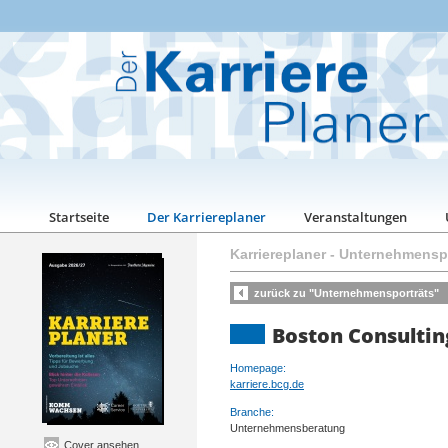
Startseite
Der Karriereplaner
Veranstaltungen
Karriereplaner
-
Unternehmenspo
zurück zu "Unternehmensporträts"
Boston Consultin
Homepage:
karriere.bcg.de
Branche:
Unternehmensberatung
Cover ansehen