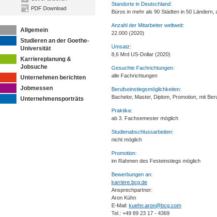
Standorte in Deutschland:
PDF Download
Büros in mehr als 90 Städten in 50 Ländern,
Anzahl der Mitarbeiter weltweit:
Allgemein
22.000 (2020)
Studieren an der Goethe-
Umsatz:
Universität
8,6 Mrd US-Dollar (2020)
Karriereplanung &
Jobsuche
Gesuchte Fachrichtungen:
alle Fachrichtungen
Unternehmen berichten
Jobmessen
Berufseinstiegsmöglichkeiten:
Bachelor, Master, Diplom, Promotion, mit Ber
Unternehmensporträts
Praktika:
ab 3. Fachsemester möglich
Studienabschlussarbeiten:
nicht möglich
Promotion:
im Rahmen des Festeinstiegs möglich
Bewerbungen an:
karriere.bcg.de
Ansprechpartner:
Aron Kühn
E-Mail:
kuehn.aron@bcg.com
Tel.: +49 89 23 17 - 4369