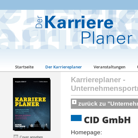
Startseite
Der Karriereplaner
Veranstaltungen
Karriereplaner
-
Unternehmensport
zurück zu "Unterneh
CID GmbH
Homepage:
Cover ansehen