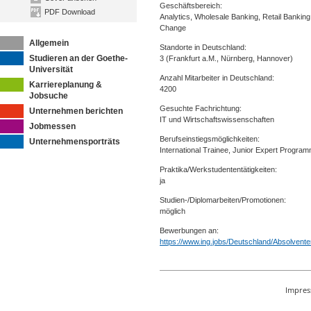
Geschäftsbereich:
PDF Download
Analytics, Wholesale Banking, Retail Banking
Change
Allgemein
Standorte in Deutschland:
Studieren an der Goethe-
3 (Frankfurt a.M., Nürnberg, Hannover)
Universität
Anzahl Mitarbeiter in Deutschland:
Karriereplanung &
4200
Jobsuche
Gesuchte Fachrichtung:
Unternehmen berichten
IT und Wirtschaftswissenschaften
Jobmessen
Berufseinstiegsmöglichkeiten:
Unternehmensporträts
International Trainee, Junior Expert Progra
Praktika/Werkstudententätigkeiten:
ja
Studien-/Diplomarbeiten/Promotionen:
möglich
Bewerbungen an:
https://www.ing.jobs/Deutschland/Absolvent
Impre