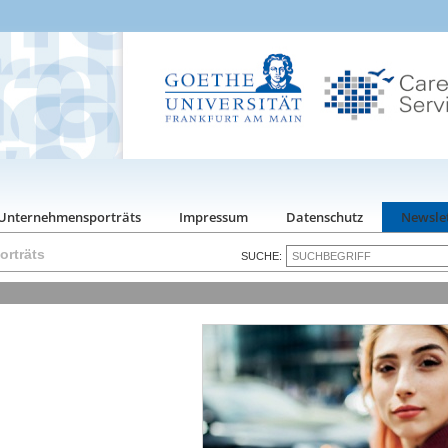
Unternehmensporträts
Impressum
Datenschutz
Newsle
rträts
SUCHE: