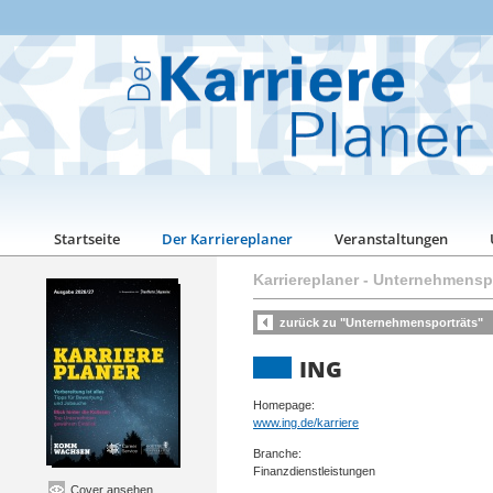
Startseite
Der Karriereplaner
Veranstaltungen
Karriereplaner
-
Unternehmenspo
zurück zu "Unternehmensporträts"
ING
Homepage:
www.ing.de/karriere
Branche:
Finanzdienstleistungen
Cover ansehen