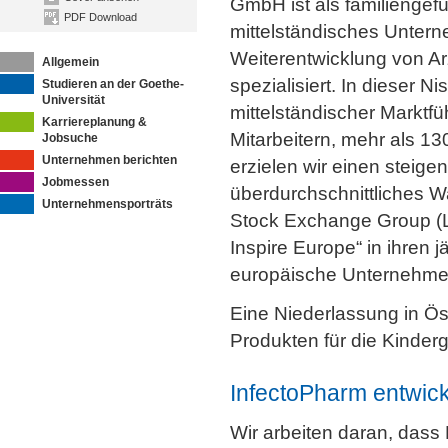
GmbH ist als familiengefü
PDF Download
mittelständisches Untern
Weiterentwicklung von Arz
Allgemein
spezialisiert. In dieser Ni
Studieren an der Goethe-
Universität
mittelständischer Marktfü
Karriereplanung &
Mitarbeitern, mehr als 13
Jobsuche
Unternehmen berichten
erzielen wir einen steig
Jobmessen
überdurchschnittliches 
Unternehmensporträts
Stock Exchange Group (L
Inspire Europe“ in ihren 
europäische Unternehmen
Eine Niederlassung in Ös
Produkten für die Kinder
InfectoPharm entwicke
Wir arbeiten daran, dass