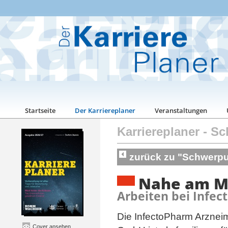
Startseite
Der Karriereplaner
Veranstaltungen
Karriereplaner
-
Sc
zurück zu "Schwerp
Nahe am M
Arbeiten bei Infe
Die InfectoPharm Arzneim
Cover ansehen