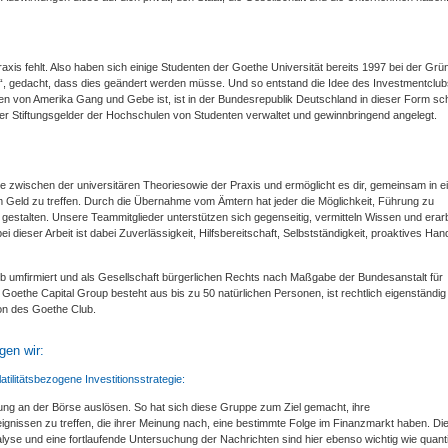
xis fehlt. Also haben sich einige Studenten der Goethe Universität bereits 1997 bei der Gr
t“, gedacht, dass dies geändert werden müsse. Und so entstand die Idee des Investmentclu
aten von Amerika Gang und Gebe ist, ist in der Bundesrepublik Deutschland in dieser Form s
 der Stiftungsgelder der Hochschulen von Studenten verwaltet und gewinnbringend angelegt.
ke zwischen der universitären Theoriesowie der Praxis und ermöglicht es dir, gemeinsam in 
 Geld zu treffen. Durch die Übernahme vom Ämtern hat jeder die Möglichkeit, Führung zu
gestalten. Unsere Teammitglieder unterstützen sich gegenseitig, vermitteln Wissen und erar
ieser Arbeit ist dabei Zuverlässigkeit, Hilfsbereitschaft, Selbstständigkeit, proaktives Han
umfirmiert und als Gesellschaft bürgerlichen Rechts nach Maßgabe der Bundesanstalt für
 Goethe Capital Group besteht aus bis zu 50 natürlichen Personen, ist rechtlich eigenständig
ion des Goethe Club.
gen wir:
tilitätsbezogene Investitionsstrategie:
gung an der Börse auslösen. So hat sich diese Gruppe zum Ziel gemacht, ihre
gnissen zu treffen, die ihrer Meinung nach, eine bestimmte Folge im Finanzmarkt haben. Dies
lyse und eine fortlaufende Untersuchung der Nachrichten sind hier ebenso wichtig wie quanti