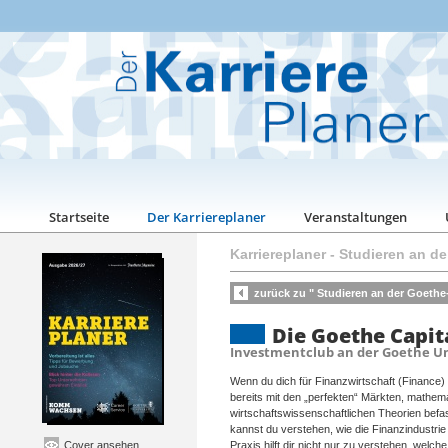
Startseite
Der Karriereplaner
Veranstaltungen
Karriereplaner
-
Studieren an de
zurück zu " Studieren an der Goethe-
Die Goethe Capit
Investmentclub an der Goethe Un
Wenn du dich für Finanzwirtschaft (Finance) i
bereits mit den „perfekten“ Märkten, mathe
wirtschaftswissenschaftlichen Theorien bef
kannst du verstehen, wie die Finanzindustri
Cover ansehen
Praxis hilft dir nicht nur zu verstehen, welc