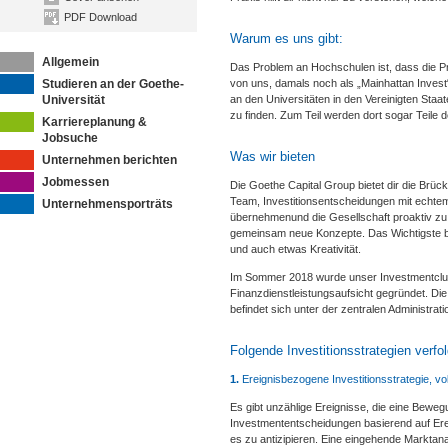
PDF Download
Warum es uns gibt:
Allgemein
Das Problem an Hochschulen ist, dass die Pra
Studieren an der Goethe-
von uns, damals noch als „Mainhattan Inves
Universität
an den Universitäten in den Vereinigten Sta
zu finden. Zum Teil werden dort sogar Teile
Karriereplanung &
Jobsuche
Was wir bieten
Unternehmen berichten
Jobmessen
Die Goethe Capital Group bietet dir die Brüc
Team, Investitionsentscheidungen mit echtem
Unternehmensporträts
übernehmenund die Gesellschaft proaktiv zu 
gemeinsam neue Konzepte. Das Wichtigste bei d
und auch etwas Kreativität.
Im Sommer 2018 wurde unser Investmentclub 
Finanzdienstleistungsaufsicht gegründet. Die
befindet sich unter der zentralen Administrat
Folgende Investitionsstrategien verfol
1.
Ereignisbezogene Investitionsstrategie, vola
Es gibt unzählige Ereignisse, die eine Bewe
Investmententscheidungen basierend auf Erei
es zu antizipieren. Eine eingehende Marktana