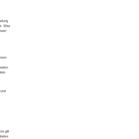
ündung
bs. Was
chwer
einem
beiten
deln
 und
e gilt
tative