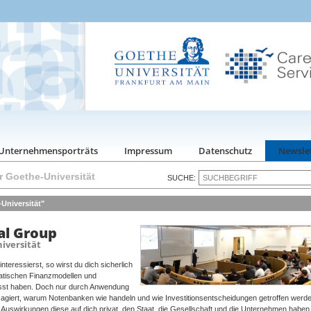
Unternehmensporträts
Impressum
Datenschutz
Newsle
r Goethe-Universität
SUCHE:
Universität"
al Group
iversität
nteressierst, so wirst du dich sicherlich
matischen Finanzmodellen und
asst haben. Doch nur durch Anwendung
e agiert, warum Notenbanken wie handeln und wie Investitionsentscheidungen getroffen werde
he Auswirkungen diese auf dich privat, den Staat, die Gesellschaft und die Unternehmen haben