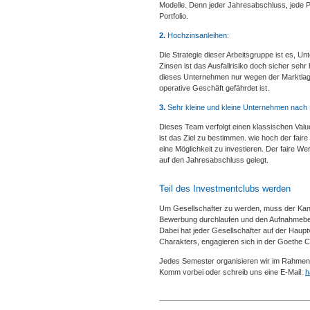
Modelle. Denn jeder Jahresabschluss, jede
Portfolio.
2.
Hochzinsanleihen:
Die Strategie dieser Arbeitsgruppe ist es, U
Zinsen ist das Ausfallrisiko doch sicher seh
dieses Unternehmen nur wegen der Marktlage
operative Geschäft gefährdet ist.
3.
Sehr kleine und kleine Unternehmen nach M
Dieses Team verfolgt einen klassischen Valu
ist das Ziel zu bestimmen. wie hoch der fair
eine Möglichkeit zu investieren. Der faire W
auf den Jahresabschluss gelegt.
Teil des Investmentclubs werden
Um Gesellschafter zu werden, muss der Kandi
Bewerbung durchlaufen und den Aufnahmebetra
Dabei hat jeder Gesellschafter auf der Hau
Charakters, engagieren sich in der Goethe Cap
Jedes Semester organisieren wir im Rahmen d
Komm vorbei oder schreib uns eine E-Mail:
h