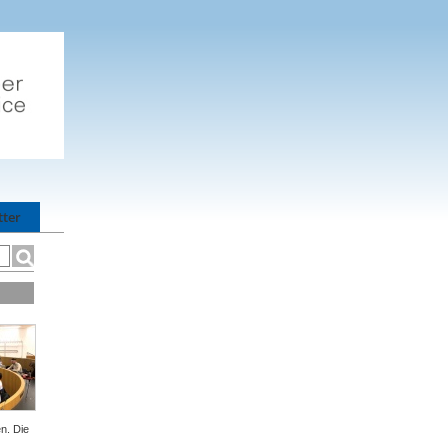
tter
n. Die
.