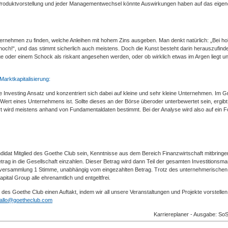
 Produktvorstellung und jeder Managementwechsel könnte Auswirkungen haben auf das eigen
nternehmen zu finden, welche Anleihen mit hohem Zins ausgeben. Man denkt natürlich: „Bei h
r hoch!“, und das stimmt sicherlich auch meistens. Doch die Kunst besteht darin herauszufind
 oder einem Schock als riskant angesehen werden, oder ob wirklich etwas im Argen liegt u
arktkapitalisierung:
e Investing Ansatz und konzentriert sich dabei auf kleine und sehr kleine Unternehmen. Im 
e Wert eines Unternehmens ist. Sollte dieses an der Börse überoder unterbewertet sein, ergibt
ert wird meistens anhand von Fundamentaldaten bestimmt. Bei der Analyse wird also auf ein 
dat Mitglied des Goethe Club sein, Kenntnisse aus dem Bereich Finanzwirtschaft mitbringen
g in die Gesellschaft einzahlen. Dieser Betrag wird dann Teil der gesamten Investitionsma
ptversammlung 1 Stimme, unabhängig vom eingezahlten Betrag. Trotz des unternehmerischen
ital Group alle ehrenamtlich und entgeltfrei.
es Goethe Club einen Auftakt, indem wir all unsere Veranstaltungen und Projekte vorstellen
allo@goetheclub.com
Karriereplaner - Ausgabe: So