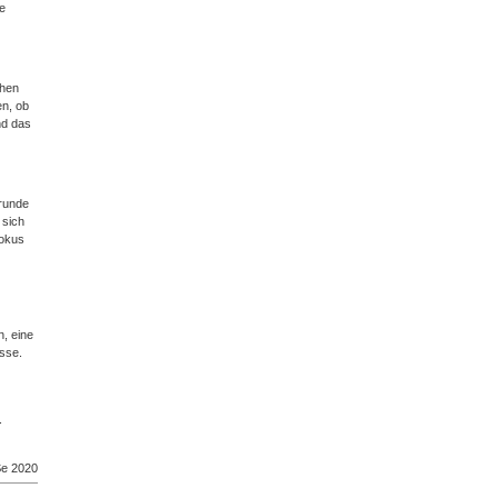
e
ohen
en, ob
nd das
Grunde
 sich
Fokus
, eine
sse.
.
Se 2020