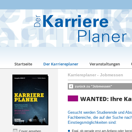
Startseite
Der Karriereplaner
Veranstaltungen
Karriereplaner
-
Jobmessen
zurück zu "Jobmessen"
WANTED: Ihre Kar
Gesucht werden Studierende und Abs
Fachbereiche, die auf der Suche nac
Einstiegsmöglichkeiten sind:
Egal, ob gerade erst am Anfang oder bere
Cover ansehen