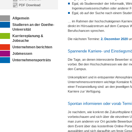
Egal, ob Studierende/r der Informatik, Wir
PDF Download
Ingenieurswissenschaften oder anderer
Egal, ob auf der Suche nach einem Student
Allgemein
… im Rahmen der hochschuleigenen Karrierem
Studieren an der Goethe-
direkt im Hörsaalzentrum auf dem Campus We
Universität
Berufschancen sprechen.
Karriereplanung &
Die nächsten Termine:
2. Dezember 2020
u
Jobsuche
Unternehmen berichten
Spannende Karriere- und Einstiegsmö
Jobmessen
Die Tage, an denen interessierte Bewerber
Unternehmensporträts
vorbei. Bei den Hochschulmessen wie der m
den Campus.
Unkompliziert und in entspannter Atmosphäre
Unternehmensvertretern wichtige Kontakte für
einer Festanstellung sind: an den jeweilige
Karriere zur Verfügung.
Spontan informieren oder vorab Termi
Je nachdem, wie konkret die Zukunftspläne b
vorbeischauen und sich über die einzelnen Un
man zum anderen vor Ort gezielte Bewerbun
dem Event über das kostenfreie Online-Porta
auswählen und sich daraufhin um feste Gespr