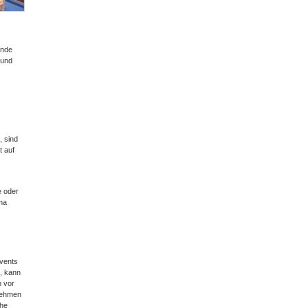
ende
eund
 sind
 auf
e oder
ma
Events
n, kann
 vor
rnehmen
che