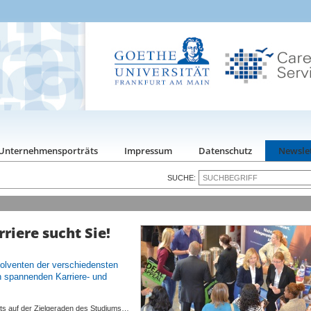
Unternehmensporträts
Impressum
Datenschutz
Newsle
SUCHE:
riere sucht Sie!
olventen der verschiedensten
h spannenden Karriere- und
its auf der Zielgeraden des Studiums…