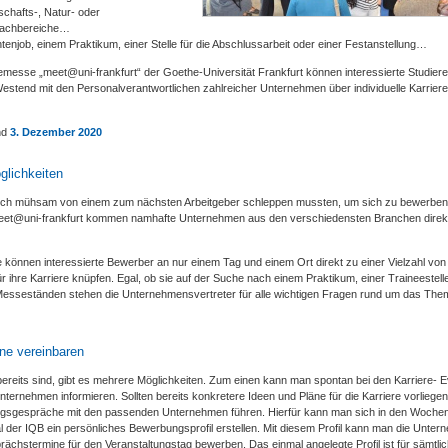
tschafts-, Natur- oder
 Fachbereiche…
enjob, einem Praktikum, einer Stelle für die Abschlussarbeit oder einer Festanstellung…
esse „meet@uni-frankfurt“ der Goethe-Universität Frankfurt können interessierte Studier
stend mit den Personalverantwortlichen zahlreicher Unternehmen über individuelle Karrier
nd
3. Dezember 2020
glichkeiten
 sich mühsam von einem zum nächsten Arbeitgeber schleppen mussten, um sich zu bewerben,
eet@uni-frankfurt kommen namhafte Unternehmen aus den verschiedensten Branchen direkt
 können interessierte Bewerber an nur einem Tag und einem Ort direkt zu einer Vielzahl von
 ihre Karriere knüpfen. Egal, ob sie auf der Suche nach einem Praktikum, einer Traineestell
n Messeständen stehen die Unternehmensvertreter für alle wichtigen Fragen rund um das The
ne vereinbaren
ereits sind, gibt es mehrere Möglichkeiten. Zum einen kann man spontan bei den Karriere- 
ternehmen informieren. Sollten bereits konkretere Ideen und Pläne für die Karriere vorliege
gsgespräche mit den passenden Unternehmen führen. Hierfür kann man sich in den Wochen
l der IQB ein persönliches Bewerbungsprofil erstellen. Mit diesem Profil kann man die Unte
ächstermine für den Veranstaltungstag bewerben. Das einmal angelegte Profil ist für sämtli