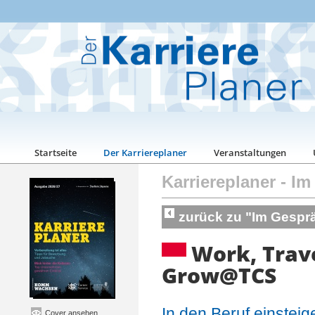
Startseite
Der Karriereplaner
Veranstaltungen
Karriereplaner
-
Im
zurück zu "Im Gespr
Work, Trav
Grow@TCS
In den Beruf einstei
Cover ansehen