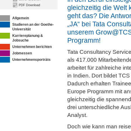
PDF Download
gleichzeitig die Welt
geht das? Die Antwort
Allgemein
„JA“ bei Tata Consult
Studieren an der Goethe-
Universität
unserem Grow@TCS 
Karriereplanung &
Programm!
Jobsuche
Unternehmen berichten
Tata Consultancy Service
Jobmessen
als 417.000 Mitarbeitende
Unternehmensporträts
arbeitet für zahlreiche i
in Indien. Dort bildet TC
Dadurch erhalten Traine
Europe Programm mit an
gleichzeitig die spannen
drei unterschiedliche Au
Analyst.
Doch wie kann man reisen