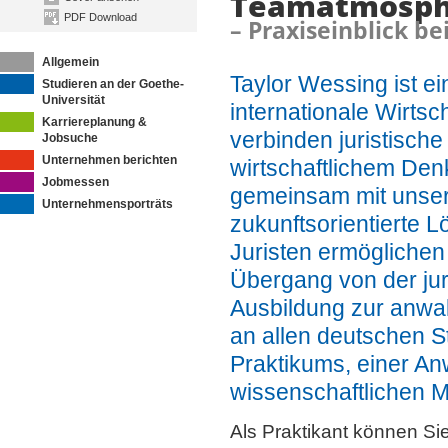
Teamatmosph
PDF Download
– Praxiseinblick be
Allgemein
Taylor Wessing ist e
Studieren an der Goethe-
Universität
internationale Wirtsc
Karriereplanung &
verbinden juristische
Jobsuche
Unternehmen berichten
wirtschaftlichem Den
Jobmessen
gemeinsam mit unse
Unternehmensporträts
zukunftsorientierte 
Juristen ermöglichen
Übergang von der jur
Ausbildung zur anwal
an allen deutschen S
Praktikums, einer An
wissenschaftlichen Mi
Als Praktikant können Sie