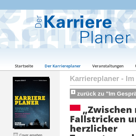
Startseite
Der Karriereplaner
Veranstaltungen
Karriereplaner
-
Im
zurück zu "Im Gespr
„Zwischen 
Fallstricken 
herzlicher
Cover ansehen