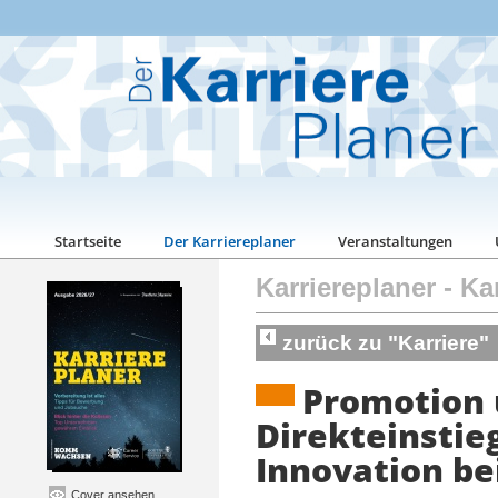
Startseite
Der Karriereplaner
Veranstaltungen
Karriereplaner
-
Kar
zurück zu "Karriere"
Promotion
Direkteinstieg
Innovation be
Cover ansehen