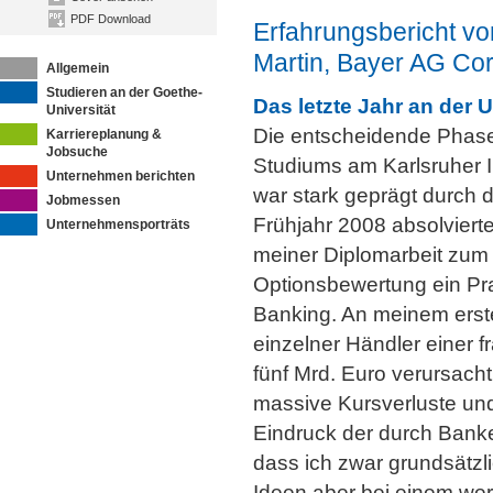
PDF Download
Erfahrungsbericht vo
Martin, Bayer AG Co
Allgemein
Studieren an der Goethe-
Das letzte Jahr an der U
Universität
Die entscheidende Phas
Karriereplanung &
Jobsuche
Studiums am Karlsruher In
Unternehmen berichten
war stark geprägt durch d
Jobmessen
Frühjahr 2008 absolviert
Unternehmensporträts
meiner Diplomarbeit zu
Optionsbewertung ein Pr
Banking. An meinem erst
einzelner Händler einer 
fünf Mrd. Euro verursach
massive Kursverluste un
Eindruck der durch Banke
dass ich zwar grundsätzl
Ideen aber bei einem wer