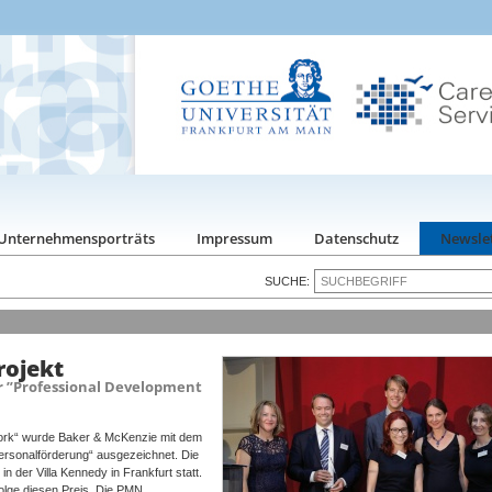
Unternehmensporträts
Impressum
Datenschutz
Newsle
SUCHE:
rojekt
 ”Professional Development
ork“ wurde Baker & McKenzie mit dem
rsonalförderung“ ausgezeichnet. Die
 der Villa Kennedy in Frankfurt statt.
Folge diesen Preis. Die PMN