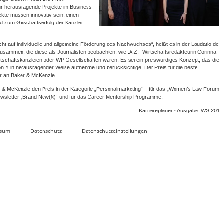
r herausragende Projekte im Business
jekte müssen innovativ sein, einen
d zum Geschäftserfolg der Kanzlei
t auf individuelle und allgemeine Förderung des Nachwuchses“, heißt es in der Laudatio der
usammen, die diese als Journalisten beobachten, wie .A.Z.- Wirtschaftsredakteurin Corinna
rtschaftskanzleien oder WP Gesellschaften waren. Es sei ein preiswürdiges Konzept, das die
n Y in herausragender Weise aufnehme und berücksichtige. Der Preis für die beste
hr an Baker & McKenzie.
er & McKenzie den Preis in der Kategorie „Personalmarketing“ – für das „Women’s Law Forum
Newsletter „Brand New(§)“ und für das Career Mentorship Programme.
Karriereplaner - Ausgabe: WS 20
ssum
Datenschutz
Datenschutzeinstellungen