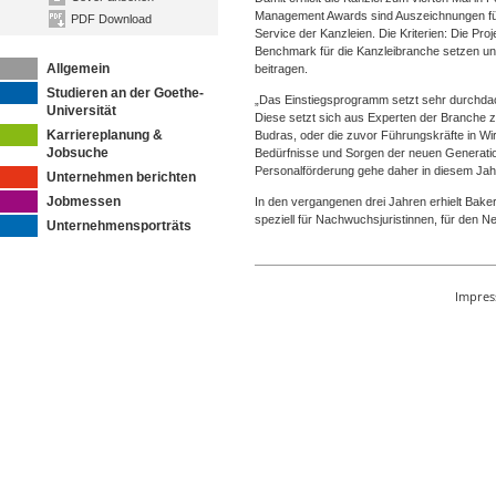
Management Awards sind Auszeichnungen fü
PDF Download
Service der Kanzleien. Die Kriterien: Die Pro
Benchmark für die Kanzleibranche setzen un
Allgemein
beitragen.
Studieren an der Goethe-
„Das Einstiegsprogramm setzt sehr durchdach
Universität
Diese setzt sich aus Experten der Branche z
Karriereplanung &
Budras, oder die zuvor Führungskräfte in Wi
Jobsuche
Bedürfnisse und Sorgen der neuen Generatio
Personalförderung gehe daher in diesem Ja
Unternehmen berichten
Jobmessen
In den vergangenen drei Jahren erhielt Bak
speziell für Nachwuchsjuristinnen, für den 
Unternehmensporträts
Impre