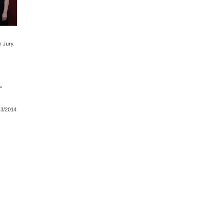
 Jury.
“
13/2014