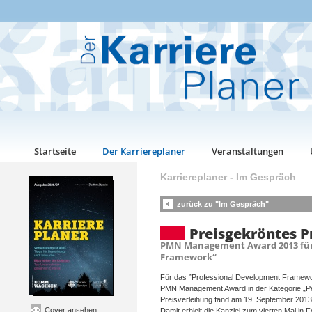
Startseite
Der Karriereplaner
Veranstaltungen
Karriereplaner
-
Im Gespräch
zurück zu "Im Gespräch"
Preisgekröntes P
PMN Management Award 2013 für
Framework“
Für das ”Professional Development Framew
PMN Management Award in der Kategorie „Pe
Preisverleihung fand am 19. September 2013 in
Cover ansehen
Damit erhielt die Kanzlei zum vierten Mal in 