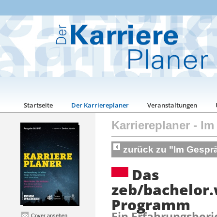
Startseite
Der Karriereplaner
Veranstaltungen
Karriereplaner
-
Im
zurück zu "Im Gespr
Das
zeb/bachelor
Programm
Ein Erfahrungsberi
Cover ansehen