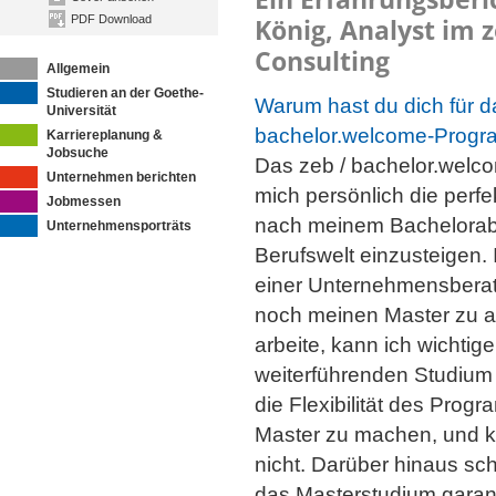
PDF Download
König, Analyst im z
Consulting
Allgemein
Studieren an der Goethe-
Warum hast du dich für d
Universität
bachelor.welcome-Progr
Karriereplanung &
Jobsuche
Das zeb / bachelor.welco
Unternehmen berichten
mich persönlich die perfe
Jobmessen
nach meinem Bachelorabs
Unternehmensporträts
Berufswelt einzusteigen. 
einer Unternehmensberatu
noch meinen Master zu ab
arbeite, kann ich wichti
weiterführenden Studium 
die Flexibilität des Progr
Master zu machen, und ka
nicht. Darüber hinaus sch
das Masterstudium garant