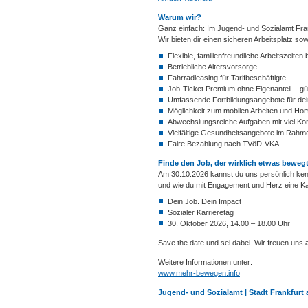
Warum wir?
Ganz einfach: Im Jugend- und Sozialamt Fran
Wir bieten dir einen sicheren Arbeitsplatz sow
Flexible, familienfreundliche Arbeitszeiten
Betriebliche Altersvorsorge
Fahrradleasing für Tarifbeschäftigte
Job-Ticket Premium ohne Eigenanteil – gül
Umfassende Fortbildungsangebote für dei
Möglichkeit zum mobilen Arbeiten und Home
Abwechslungsreiche Aufgaben mit viel Ko
Vielfältige Gesundheitsangebote im Rahm
Faire Bezahlung nach TVöD-VKA
Finde den Job, der wirklich etwas ­bewegt
Am 30.10.2026 kannst du uns persönlich kenne
und wie du mit Engagement und Herz eine Kar
Dein Job. Dein Impact
Sozialer Karrieretag
30. Oktober 2026, 14.00 – 18.00 Uhr
Save the date und sei dabei. Wir freuen uns a
Weitere Informationen unter:
www.mehr-bewegen.info
Jugend- und Sozialamt | Stadt Frankfurt