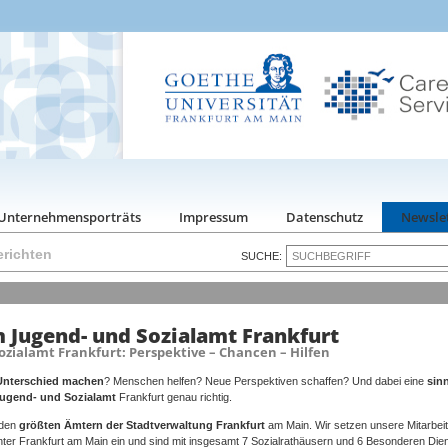
Unternehmensporträts
Impressum
Datenschutz
Newsle
richten
SUCHE:
Jugend- und Sozialamt Frankfurt
ozialamt Frankfurt: Perspektive – Chancen – Hilfen
Unterschied machen
? Menschen helfen? Neue Perspektiven schaffen? Und dabei eine
sin
ugend- und Sozialamt
Frankfurt genau richtig.
 den
größten Ämtern der Stadtverwaltung Frankfurt
am Main. Wir setzen unsere Mitarbei
nter Frankfurt am Main ein und sind mit insgesamt 7 Sozialrathäusern und 6 Besonderen Die