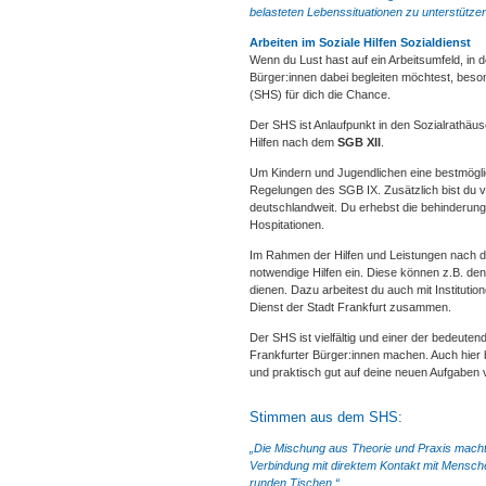
belasteten Lebenssituationen zu unterstützen
Arbeiten im Soziale Hilfen Sozialdienst
Wenn du Lust hast auf ein Arbeitsumfeld, in 
Bürger:innen dabei begleiten möchtest, beson
(SHS) für dich die Chance.
Der SHS ist Anlaufpunkt in den Sozialrathäus
Hilfen nach dem
SGB XII
.
Um Kindern und Jugendlichen eine bestmöglic
Regelungen des SGB IX. Zusätzlich bist du ve
deutschlandweit. Du erhebst die behinderu
Hospitationen.
Im Rahmen der Hilfen und Leistungen nach d
notwendige Hilfen ein. Diese können z.B. de
dienen. Dazu arbeitest du auch mit Institut
Dienst der Stadt Frankfurt zusammen.
Der SHS ist vielfältig und einer der bedeute
Frankfurter Bürger:innen machen. Auch hier bi
und praktisch gut auf deine neuen Aufgaben 
Stimmen aus dem SHS:
„Die Mischung aus Theorie und Praxis macht 
Verbindung mit direktem Kontakt mit Mensche
runden Tischen.“