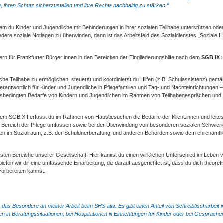
, ihren Schutz sicherzustellen und ihre Rechte nachhaltig zu stärken.“
dem du Kinder und Jugendliche mit Behinderungen in ihrer sozialen Teilhabe unterstützen ode
dere soziale Notlagen zu überwinden, dann ist das Arbeitsfeld des Sozialdienstes „Soziale Hi
ern für Frankfurter Bürger:innen in den Bereichen der Eingliederungshilfe nach dem
SGB IX
u
he Teilhabe zu ermöglichen, steuerst und koordinierst du Hilfen (z.B. Schulassistenz) gem
rantwortlich für Kinder und Jugendliche in Pflegefamilien und Tag- und Nachteinrichtungen –
ngsbedingten Bedarfe von Kindern und Jugendlichen im Rahmen von Teilhabegesprächen und
em SGB XII erfasst du im Rahmen von Hausbesuchen die Bedarfe der Klient:innen und leites
n Bereich der Pflege umfassen sowie bei der Überwindung von besonderen sozialen Schwieri
ionen im Sozialraum, z.B. der Schuldnerberatung, und anderen Behörden sowie dem ehrenamtl
ndsten Bereiche unserer Gesellschaft. Hier kannst du einen wirklichen Unterschied im Leben v
eten wir dir eine umfassende Einarbeitung, die darauf ausgerichtet ist, dass du dich theoret
vorbereiten kannst.
das Besondere an meiner Arbeit beim SHS aus. Es gibt einen Anteil von Schreibtischarbeit i
n in Beratungssituationen, bei Hospitationen in Einrichtungen für Kinder oder bei Gespräche