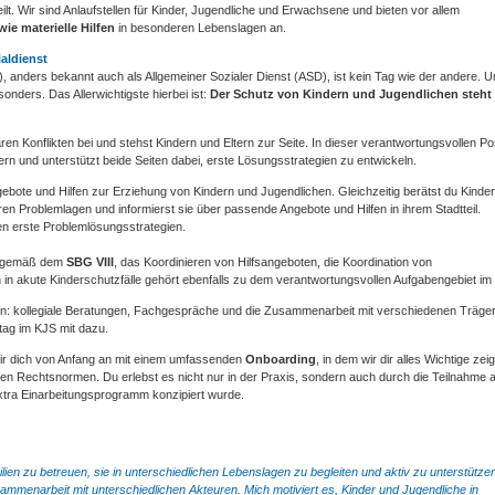
lt. Wir sind Anlaufstellen für Kinder, Jugendliche und Erwachsene und bieten vor allem
ie materielle Hilfen
in besonderen Lebenslagen an.
aldienst
), anders bekannt auch als Allgemeiner Sozialer Dienst (ASD), ist kein Tag wie der andere. 
nders. Das Allerwichtigste hierbei ist:
Der Schutz von Kindern und Jugendlichen steht 
ren Konflikten bei und stehst Kindern und Eltern zur Seite. In dieser verantwortungsvollen Po
dern und unterstützt beide Seiten dabei, erste Lösungsstrategien zu entwickeln.
gebote und Hilfen zur Erziehung von Kindern und Jugendlichen. Gleichzeitig berätst du Kinder
en Problemlagen und informierst sie über passende Angebote und Hilfen in ihrem Stadtteil.
n erste Problemlösungsstrategien.
en gemäß dem
SBG VIII
, das Koordinieren von Hilfsangeboten, die Koordination von
n in akute Kinderschutzfälle gehört ebenfalls zu dem verantwortungsvollen Aufgabengebiet im
llein: kollegiale Beratungen, Fachgespräche und die Zusammenarbeit mit verschiedenen Träge
tag im KJS mit dazu.
wir dich von Anfang an mit einem umfassenden
Onboarding
, in dem wir dir alles Wichtige zei
ten Rechtsnormen. Du erlebst es nicht nur in der Praxis, sondern auch durch die Teilnahme 
xtra Einarbeitungsprogramm konzipiert wurde.
ilien zu betreuen, sie in unterschiedlichen Lebenslagen zu begleiten und aktiv zu unterstützen
sammenarbeit mit unterschiedlichen Akteuren. Mich motiviert es, Kinder und Jugendliche in