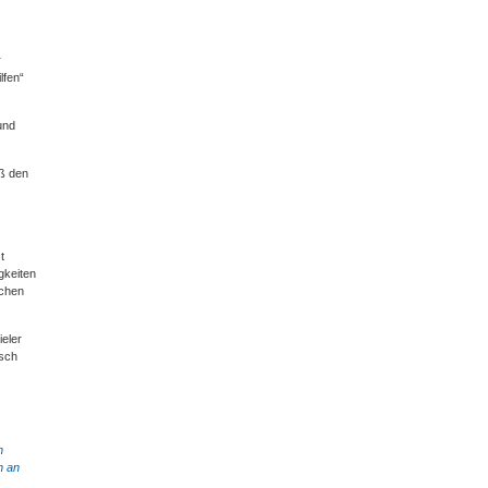
r
lfen“
nd
äß den
t
gkeiten
ichen
ieler
isch
n
n an