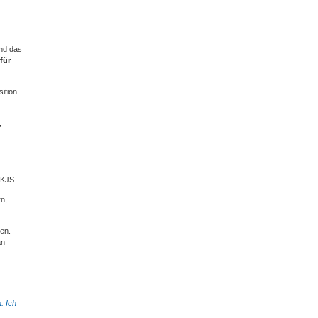
Und das
für
sition
,
 KJS.
rn,
gen.
an
. Ich