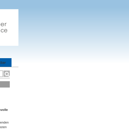
tter
nvolle
tenden
nsten