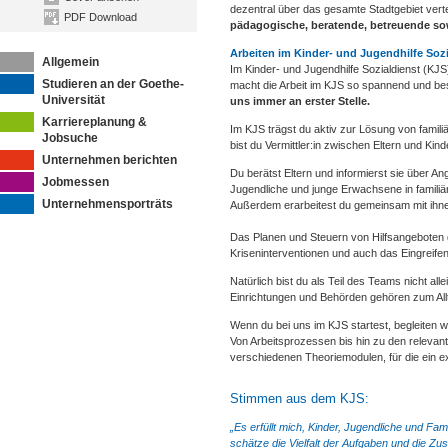
dezentral über das gesamte Stadtgebiet vertei
PDF Download
pädagogische, beratende, betreuende sow
Arbeiten im Kinder- und Jugendhilfe Sozi
Allgemein
Im Kinder- und Jugendhilfe Sozialdienst (KJS
Studieren an der Goethe-
macht die Arbeit im KJS so spannend und beso
Universität
uns immer an erster Stelle.
Karriereplanung &
Im KJS trägst du aktiv zur Lösung von familiä
Jobsuche
bist du Vermittler:in zwischen Eltern und Kin
Unternehmen berichten
Du berätst Eltern und informierst sie über An
Jobmessen
Jugendliche und junge Erwachsene in familiär
Unternehmensporträts
Außerdem erarbeitest du gemeinsam mit ihne
Das Planen und Steuern von Hilfsangebot
Kriseninterventionen und auch das Eingreife
Natürlich bist du als Teil des Teams nicht a
Einrichtungen und Behörden gehören zum All
Wenn du bei uns im KJS startest, begleiten 
Von Arbeitsprozessen bis hin zu den relevan
verschiedenen Theoriemodulen, für die ein e
Stimmen aus dem KJS:
„Es erfüllt mich, Kinder, Jugendliche und Fam
schätze die Vielfalt der Aufgaben und die Zu