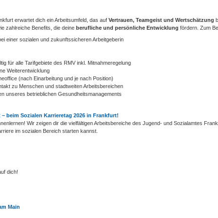
kfurt erwartet dich ein Arbeitsumfeld, das auf
Vertrauen, Teamgeist und Wertschätzung
b
ie zahlreiche Benefits, die deine
berufliche und persönliche Entwicklung
fördern. Zum Bei
 bei einer sozialen und zukunftssicheren Arbeitgeberin
tig für alle Tarifgebiete des RMV inkl. Mitnahmeregelung
ne Weiterentwicklung
office (nach Einarbeitung und je nach Position)
ntakt zu Menschen und stadtweiten Arbeitsbereichen
en unseres betrieblichen ­Gesundheitsmanagements
 – beim Sozialen Karrieretag 2026 in Frankfurt!
nlernen! Wir zeigen dir die vielfältigen Arbeitsbereiche des Jugend- und Sozialamtes Frank
riere im sozialen Bereich starten kannst.
uf dich!
 am Main