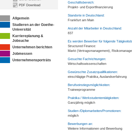
Geschäftsbereich:
PDF Download
Projekt- und Exportfinanzierung
Standorte in Deutschland:
Allgemein
Frankfurt am Main
Studieren an der Goethe-
Anzahl der Mitarbeiter in Deutschland:
Universität
837
Karriereplanung &
Jobsuche
Es werden Bewerber für folgende Tätigkeitsb
Structured Finance:
Unternehmen berichten
Markt (Vertragsmanagement), Risikomanage
Jobmessen
Gesuchte Fachrichtungen:
Unternehmensporträts
Wirtschaftswissenschaften
Gewünschte Zusatzqualifikationen:
einschlägige Praktika, Auslandserfahrung
Berufseinstiegsmöglichkeiten:
Traineeprogramme
Praktika / Werkstudententätigkeiten:
Ganzjährig möglich
Studien-/Diplomarbeiten/Promotionen:
möglich
Bewerbungen an:
Weitere Informationen und Bewerbung