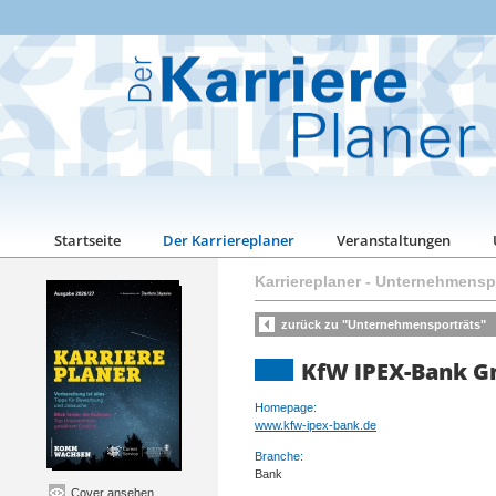
Startseite
Der Karriereplaner
Veranstaltungen
Karriereplaner
-
Unternehmenspo
zurück zu "Unternehmensporträts"
KfW IPEX-Bank 
Homepage:
www.kfw-ipex-bank.de
Branche:
Bank
Cover ansehen