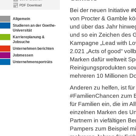
PDF Download
Bei der neuen Initiative
#
von Procter & Gamble kö
Allgemein
Studieren an der Goethe-
und über das Jahr hinweg
Universität
und so ein Zeichen des G
Karriereplanung &
Jobsuche
Kampagne „Lead with Lo
Unternehmen berichten
2.021 „Acts of good“ vollb
Jobmessen
Marken dafür weltweit S
Unternehmensporträts
Reinigungsprodukten sow
mehreren 10 Millionen Do
Anderen zu helfen, ist fü
#FamilienChancen zum Bei
für Familien ein, die im 
einzelnen Marken des Un
Partnern in viefältigen B
Pampers zum Beispiel mi