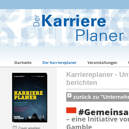
Startseite
Der Karriereplaner
Veranstaltungen
Karriereplaner
-
Un
berichten
zurück zu "Unterneh
#Gemeinsa
– eine Initiative v
Gamble
Cover ansehen